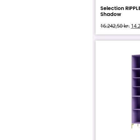
Selection RIPPLE
Shadow
16.242,50
kr.
14.