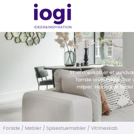
Et vitrineskab er et uundvæ
familie arvestykker, har 
miljøer. Hos iogi.dk finde
Forside
/
Møbler
/
Spisestuemøbler
/ Vitrineskab