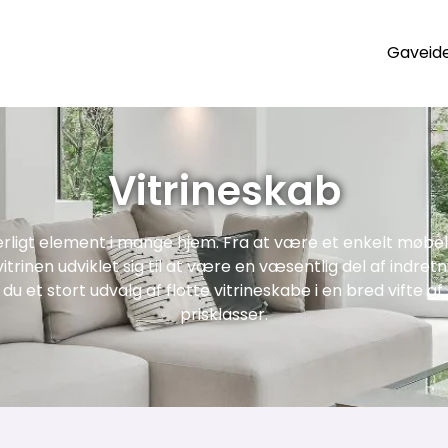
Gaveid
Vitrineskab
rligt element i mange hjem. Fra at være et enkelt møbel 
vitrinen udviklet sig til at være en væsentlig del af indret
r du et stort udvalg af flotte vitrineskabe i en bred vifte a
prisklasser.