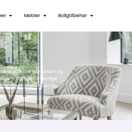
eer
Møbler
Boligtilbehør
til at vise fine porcelæn og
ningen i mange forskellige
f størrelser, materialer og