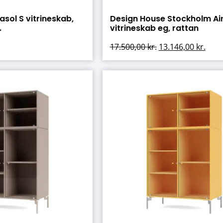
sol S vitrineskab,
Design House Stockholm Ai
.
vitrineskab eg, rattan
17.500,00
kr.
13.146,00
kr.