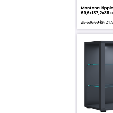
Montana Ripple 
69,6x187,2x38 cm
25.636,00
kr.
21.