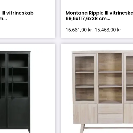
III vitrineskab
Montana Ripple III vitrinesk
...
69,6x117,6x38 cm...
16.681,00
kr.
15.463,00
kr.