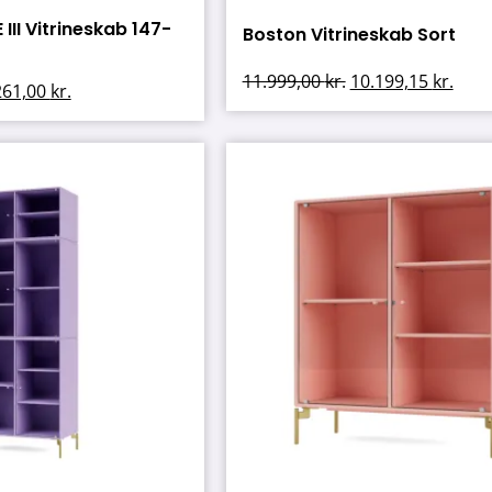
 III Vitrineskab 147-
Boston Vitrineskab Sort
11.999,00
kr.
10.199,15
kr.
261,00
kr.