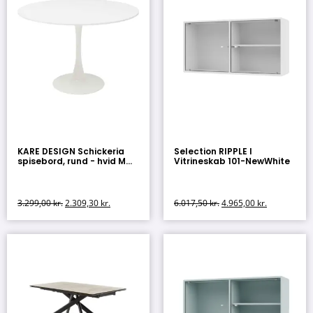
KARE DESIGN Schickeria
Selection RIPPLE I
spisebord, rund - hvid M...
Vitrineskab 101-NewWhite
3.299,00
kr.
2.309,30
kr.
6.017,50
kr.
4.965,00
kr.