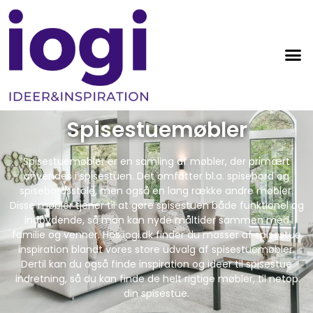
Spisestuemøbler
Spisestuemøbler er en samling af møbler, der primært
anvendes i spisestuen. Det omfatter bl.a. spisebord og
spisebordsstole, men også en lang række andre møbler.
Disse møbler tjener til at gøre spisestuen både funktionel og
indbydende, så man kan nyde måltider sammen med
familie og venner. Hos iogi.dk finder du masser af spisestue
inspiration blandt vores store udvalg af spisestuemøbler.
Dertil kan du også finde inspiration og ideer til spisestue
indretning, så du kan finde de helt rigtige møbler, til netop
din spisestue.