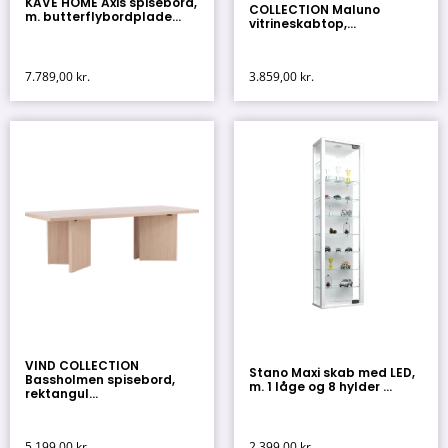
KAVE HOME Axis spisebord,
COLLECTION Maluno
m. butterflybordplade...
vitrineskabtop,...
7.789,00
kr.
3.859,00
kr.
VIND COLLECTION
Stano Maxi skab med LED,
Bassholmen spisebord,
m. 1 låge og 8 hylder ...
rektangul...
5.199,00
kr.
2.399,00
kr.