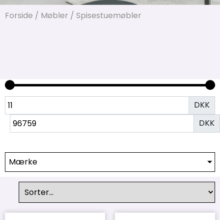
Forside
/
Møbler
/ Spisestuemøbler
DKK
DKK
Mærke