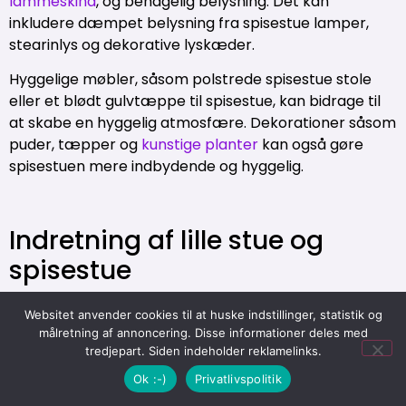
lammeskind
, og behagelig belysning. Det kan
inkludere dæmpet belysning fra spisestue lamper,
stearinlys og dekorative lyskæder.
Hyggelige møbler, såsom polstrede spisestue stole
eller et blødt gulvtæppe til spisestue, kan bidrage til
at skabe en hyggelig atmosfære. Dekorationer såsom
puder, tæpper og
kunstige planter
kan også gøre
spisestuen mere indbydende og hyggelig.
Indretning af lille stue og
spisestue
At indrette små rum, såsom en lille stue og spisestue,
Websitet anvender cookies til at huske indstillinger, statistik og
kan være en udfordring, da det kræver kreativitet og
målretning af annoncering. Disse informationer deles med
planlægning for at maksimere plads og skabe en
tredjepart. Siden indeholder reklamelinks.
behagelig atmosfære.
Ok :-)
Privatlivspolitik