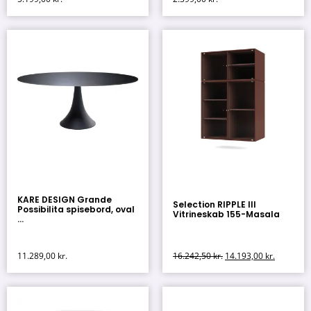
KARE DESIGN Grande
Selection RIPPLE III
Possibilita spisebord, oval
Vitrineskab 155-Masala
...
11.289,00
kr.
16.242,50
kr.
14.193,00
kr.