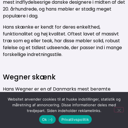
mest indflydelsesrige danske designere i midten af det
20. århundrede, og hans møbler er stadig meget
populære i dag.
Hans skænke er kendt for deres enkelthed,
funktionalitet og høj kvalitet. Oftest lavet af massivt
træ som eg eller teak, har disse møbler solid, robust
følelse og et tidløst udseende, der passer ind i mange
forskellige indretningsstile.
Wegner skænk
Hans Wegner er en af Danmarks mest berømte
designere, og repræsenterer det bedste af dansk
Websitet anvender cookies til at huske indstillinger, statistik og
design. Han kombinerer funktionalitet, kvalitet og
målretning af annoncering. Disse informationer deles med
æstetik på en måde, der har gjort ham til en klassiker i
tredjepart. Siden indeholder reklamelinks.
dansk møbeldesign.
Ok :-)
Privatlivspolitik