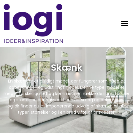
Skænk
En skænk er et alsidigt møbel, der fungerer som både et
opbevarings- og udstillingsmøbel. Denne type møbel er
meget forskelligartet og kommer i en række designs, former
og størrelser, der passer til enhver smag og behov. Hos
iogi.dk finder du et imponerende udvalg af skænke af alle
typer, størrelser og i en bred vifte af prisklasser.