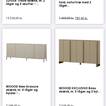
ZUIVER Travis skænk, m. 2
hvid, naturtræ med 2
låger og 3 skuffer - ...
låger...
13.539,00
kr.
1.309,00
kr.
785,40
kr.
WOOOD New Gravure
WOOOD EXCLUSIVE Basu
skænk, m. 4 låger og
skænk, m. 3 låger og 2 hyl...
hylder -...
7.199,00
kr.
7.549,00
kr.