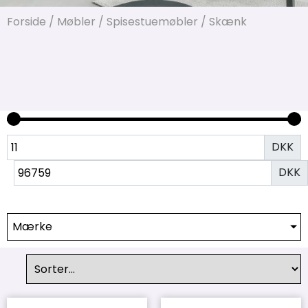
Forside
/
Møbler
/
Spisestuemøbler
/ Skænk
DKK
DKK
Mærke