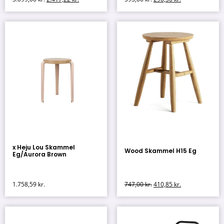
x Heju Lou Skammel
Wood Skammel H15 Eg
Eg/Aurora Brown
1.758,59
kr.
747,00
kr.
410,85
kr.