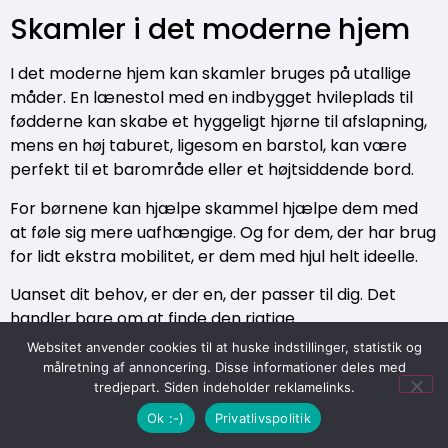
Skamler i det moderne hjem
I det moderne hjem kan skamler bruges på utallige
måder. En lænestol med en indbygget hvileplads til
fødderne kan skabe et hyggeligt hjørne til afslapning,
mens en høj taburet, ligesom en barstol, kan være
perfekt til et barområde eller et højtsiddende bord.
For børnene kan hjælpe skammel hjælpe dem med
at føle sig mere uafhængige. Og for dem, der har brug
for lidt ekstra mobilitet, er dem med hjul helt ideelle.
Uanset dit behov, er der en, der passer til dig. Det
handler bare om at finde den rigtige.
Websitet anvender cookies til at huske indstillinger, statistik og
målretning af annoncering. Disse informationer deles med
tredjepart. Siden indeholder reklamelinks.
Skamlens fremtid
Ok :-)
Privatlivspolitik
Som vi ser frem mod fremtiden, er det klart, at