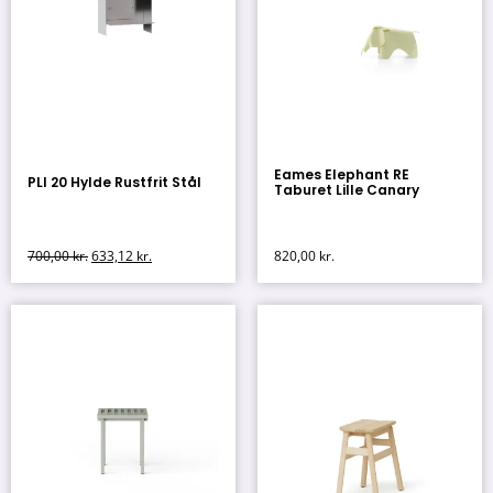
Eames Elephant RE
PLI 20 Hylde Rustfrit Stål
Taburet Lille Canary
700,00
kr.
633,12
kr.
820,00
kr.