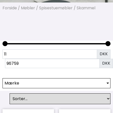
Forside
/
Møbler
/
Spisestuemøbler
/ Skammel
DKK
DKK
Mærke