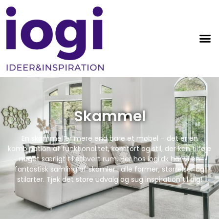
Skammel
En skammel er mere end bare et møbel – det er en
kombination af funktionalitet, komfort og stil, der kan tilføje
noget særligt til ethvert rum. Her hos iogi.dk har vi en
fantastisk samling af skamler i alle former, størrelser og
stilarter. Tjek det store udvalg og sug inspiration til dig!