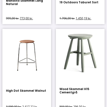
Manolito Skammel Lang
19 Outdoors Taburet Sort
Natural
999,00
kr.
773,00
kr.
1.706,00
kr.
1.450,19
kr.
Wood Skammel H15
High Dot Skammel Walnut
Cementgrå
3.099,00
kr.
2.417,22
kr.
593,00
kr.
296,50
kr.