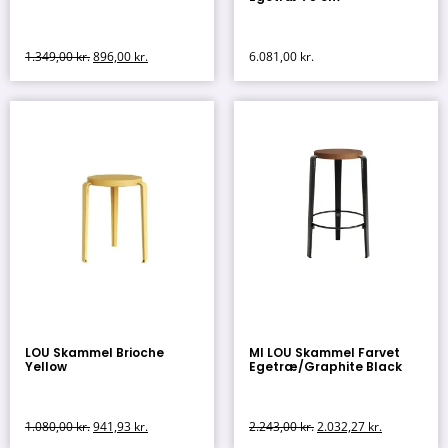
1.349,00
kr.
896,00
kr.
6.081,00
kr.
LOU Skammel Brioche
MI LOU Skammel Farvet
Yellow
Egetræ/Graphite Black
1.080,00
kr.
941,93
kr.
2.243,00
kr.
2.032,27
kr.