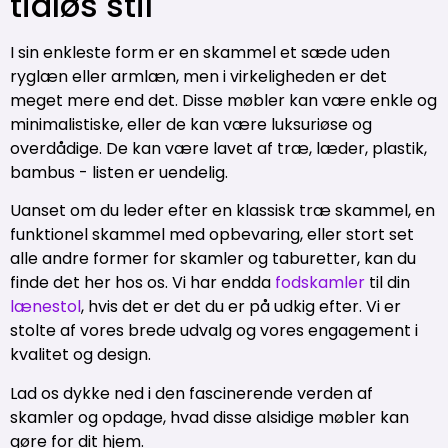
tidløs stil
I sin enkleste form er en skammel et sæde uden
ryglæn eller armlæn, men i virkeligheden er det
meget mere end det. Disse møbler kan være enkle og
minimalistiske, eller de kan være luksuriøse og
overdådige. De kan være lavet af træ, læder, plastik,
bambus - listen er uendelig.
Uanset om du leder efter en klassisk træ skammel, en
funktionel skammel med opbevaring, eller stort set
alle andre former for skamler og taburetter, kan du
finde det her hos os. Vi har endda
fodskamler
til din
lænestol
, hvis det er det du er på udkig efter. Vi er
stolte af vores brede udvalg og vores engagement i
kvalitet og design.
Lad os dykke ned i den fascinerende verden af
skamler og opdage, hvad disse alsidige møbler kan
gøre for dit hjem.