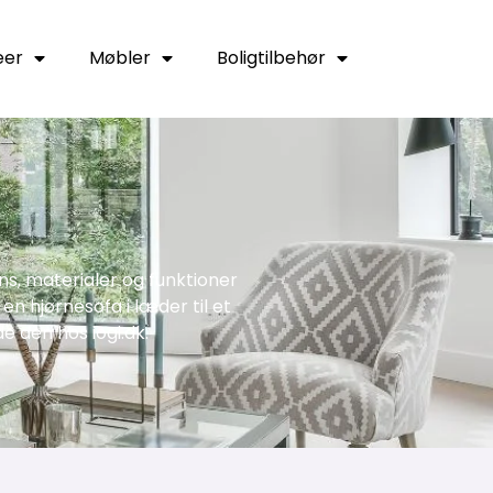
eer
Møbler
Boligtilbehør
s, materialer og funktioner
 en hjørnesofa i læder til et
de den hos iogi.dk.