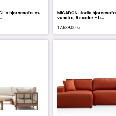
lla hjørnesofa, m.
MICADONI Jodie hjørnesofa
.
venstre, 5 sæder - b...
17.689,00
kr.