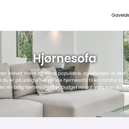
Gaveid
Hjørnesofa
er blevet mere og mere populære, og udvalget af design
u er på udkig efter en lille hjørnesofa til en mindre stue,
ller en billig hjørnesofa til et budgetvenligt valg, kan du fin