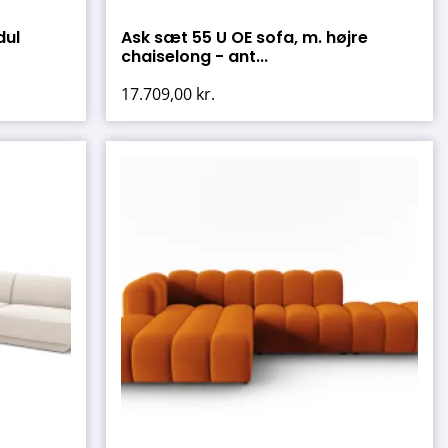
dul
Ask sæt 55 U OE sofa, m. højre
chaiselong - ant...
17.709,00
kr.