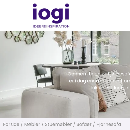
Gennem tiden er hjørnesofa
er i dag enormt. Uanset om d
luksuriøst look, e
Forside
/
Møbler
/
Stuemøbler
/
Sofaer
/ Hjørnesofa