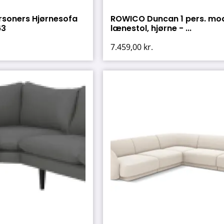
rsoners Hjørnesofa
ROWICO Duncan 1 pers. mo
63
lænestol, hjørne - ...
7.459,00
kr.