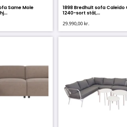
sofa Same Mole
1898 Bredhult sofa Caleido
j...
1240-sort stål,...
29.990,00
kr.