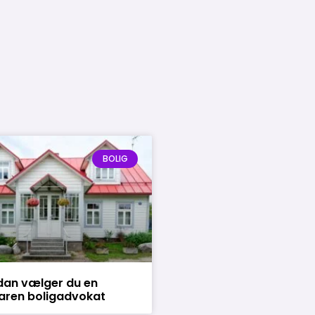
BOLIG
dan vælger du en
aren boligadvokat