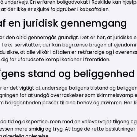
 undervejs. En erfaren boligadvokat i Roskilde kan hjælp
, at der ikke er skjulte faldgruber i købsaftalen.
af en juridisk gennemgang
bør den altid gennemgås grundigt. Det er her, at juridisk
 f.eks. servitutter, der kan begrænse brugen af ejendom
du sikre, at alle vilkår i aftalen er retfærdige og i over
 dig for uforudsete komplikationer i fremtiden.
igens stand og beliggenhed
r er det vigtigt at undersøge boligens tilstand og beligge
ingen for at undgå overraskelser som skimmelsvamp elle
om beliggenheden passer til dine behov og drømme. Her ka
de tid og ekspertise, men med en velovervejet tilgang og
cessen mere smidig og tryg. At tage de rette beslutninger 
g glædelig oplevelse.