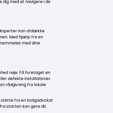
e dig med at navigere i de
e eksperter kan afdække
men. Med hjælp fra en
ensstemmelse med dine
nhed nøje. Få foretaget en
r defekte installationer.
n rådgivning fra lokale
 støtte fra en boligadvokat
fra starten kan gøre dit