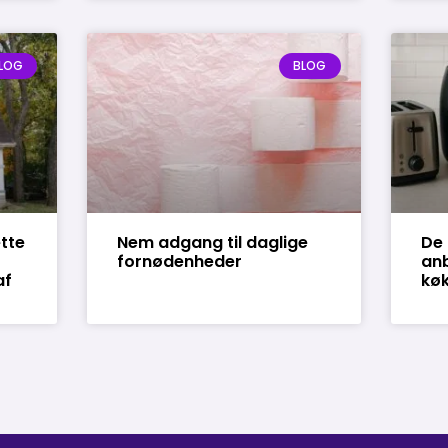
LOG
BLOG
tte
Nem adgang til daglige
De 
fornødenheder
an
af
køk